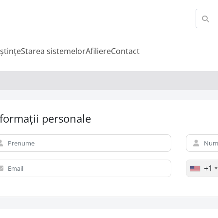
ștințe
Starea sistemelor
Afiliere
Contact
formații personale
+1