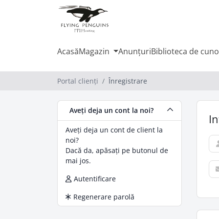
Acasă
Magazin
Anunțuri
Biblioteca de cuno
Portal clienți
Înregistrare
Aveți deja un cont la noi?
In
Aveți deja un cont de client la
noi?
Dacă da, apăsați pe butonul de
mai jos.
Autentificare
Regenerare parolă