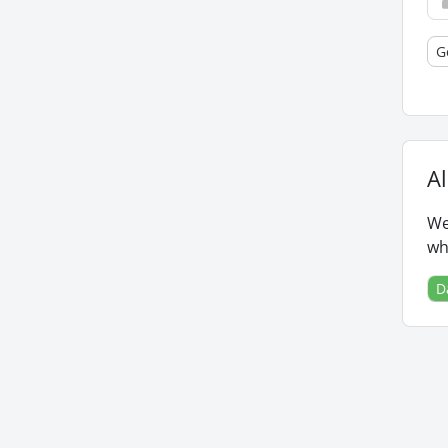
G
Al
We
wh
D