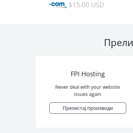
$15.00 USD
Прели
FPI Hosting
Never deal with your website
issues again
Прелистај производи