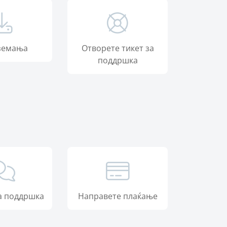
земања
Отворете тикет за
поддршка
а поддршка
Направете плаќање