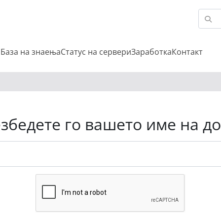
и
База на знаења
Статус на сервери
Заработка
Контакт
збедете го вашето име на д